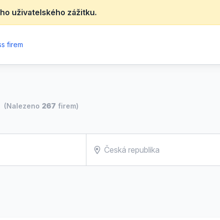
ho uživatelského zážitku.
s firem
(Nalezeno
267
firem)