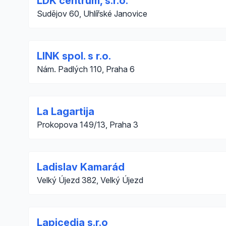
LDK centrum, s.r.o.
Sudějov 60, Uhlířské Janovice
LINK spol. s r.o.
Nám. Padlých 110, Praha 6
La Lagartija
Prokopova 149/13, Praha 3
Ladislav Kamarád
Velký Újezd 382, Velký Újezd
Lapicedia s.r.o