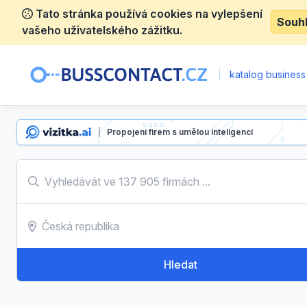
Tato stránka používá cookies na vylepšení
Souh
vašeho uživatelského zážitku.
|
katalog business
|
Propojení firem s umělou inteligencí
Hledat