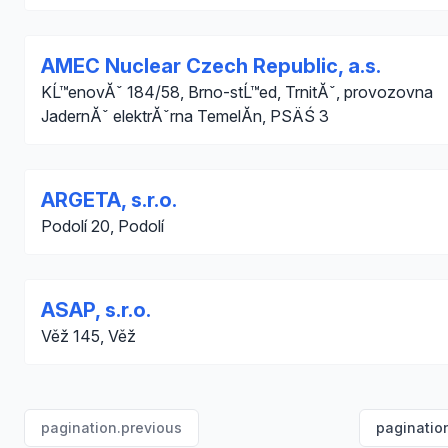
AMEC Nuclear Czech Republic, a.s.
KĹ™enovĂˇ 184/58, Brno-stĹ™ed, TrnitĂˇ, provozovna
JadernĂˇ elektrĂˇrna TemelĂ­n, PSÄŚ 3
ARGETA, s.r.o.
Podolí 20, Podolí
ASAP, s.r.o.
Věž 145, Věž
pagination.previous
paginatio