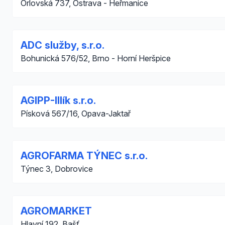
Orlovská 737, Ostrava - Heřmanice
ADC služby, s.r.o.
Bohunická 576/52, Brno - Horní Heršpice
AGIPP-Illík s.r.o.
Písková 567/16, Opava-Jaktař
AGROFARMA TÝNEC s.r.o.
Týnec 3, Dobrovice
AGROMARKET
Hlavní 192, Bašť