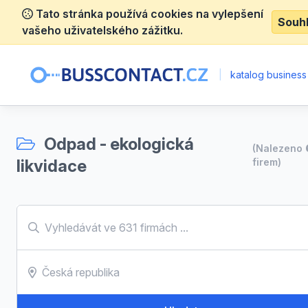
Tato stránka používá cookies na vylepšení
Souh
vašeho uživatelského zážitku.
|
katalog business
Odpad - ekologická
(Nalezeno
likvidace
firem)