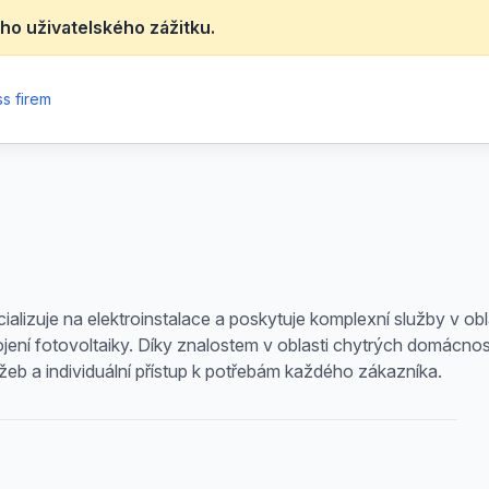
ho uživatelského zážitku.
s firem
lizuje na elektroinstalace a poskytuje komplexní služby v oblas
jení fotovoltaiky. Díky znalostem v oblasti chytrých domácno
lužeb a individuální přístup k potřebám každého zákazníka.