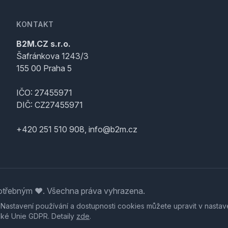
KONTAKT
B2M.CZ s.r.o.
Šafránkova 1243/3
155 00 Praha 5
IČO: 27455971
DIČ: CZ27455971
+420 251 510 908, info@b2m.cz
třebným ♥️. Všechna práva vyhrazena.
. Nastavení používání a dostupnosti cookies můžete upravit v nastav
ské Unie GDPR. Detaily
zde
.