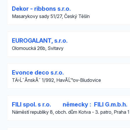
Dekor - ribbons s.r.o.
Masarykovy sady 51/27, Český Těšín
EUROGALANT, s.r.o.
Olomoucká 26b, Svitavy
Evonce deco s.r.o.
TÄ›ĹˇĂ­nskĂˇ 1/992, HavĂ­Ĺ™ov-Bludovice
FILI spol. s r.o. německy : FILI G.m.b.h.
Náměstí republiky 8, obch. dům Kotva - 3. patro, Praha 1