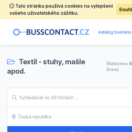
Tato stránka používá cookies na vylepšení
Souh
vašeho uživatelského zážitku.
|
katalog business
Textil - stuhy, mašle
(Nalezeno
apod.
firem)