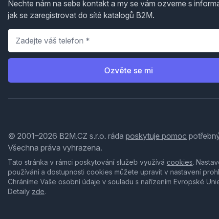
Nechte nám na sebe kontakt a my se vám ozveme s inform
jak se zaregistrovat do sítě katalogů B2M.
Telefon
*
Ozvěte se mi
© 2001–2026 B2M.CZ s.r.o. ráda
poskytuje pomoc
potřebný
Všechna práva vyhrazena.
Tato stránka v rámci poskytování služeb využívá
cookies
. Nastav
používání a dostupnosti cookies můžete upravit v nastavení proh
Chráníme Vaše osobní údaje v souladu s nařízením Evropské Uni
Detaily
zde
.