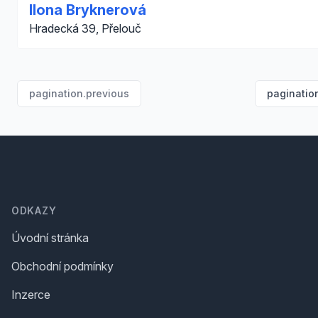
Ilona Bryknerová
Hradecká 39, Přelouč
pagination.previous
paginatio
Footer
ODKAZY
Úvodní stránka
Obchodní podmínky
Inzerce