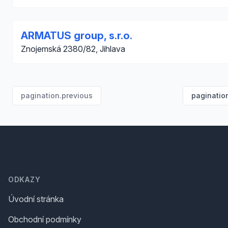
ARMATUS group, s.r.o.
Znojemská 2380/82, Jihlava
pagination.previous
paginatio
Footer
ODKAZY
Úvodní stránka
Obchodní podmínky