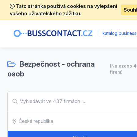
Tato stránka používá cookies na vylepšení
Souh
vašeho uživatelského zážitku.
|
katalog business
Bezpečnost - ochrana
(Nalezeno
4
osob
firem)