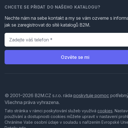
CHCETE SE PŘIDAT DO NAŠEHO KATALOGU?
Nechte nám na sebe kontakt a my se vám ozveme s inform
jak se zaregistrovat do sítě katalogů B2M.
Telefon
*
Ozvěte se mi
© 2001–2026 B2M.CZ s.r.o. ráda
poskytuje pomoc
potřebný
Všechna práva vyhrazena.
Tato stránka v rámci poskytování služeb využívá
cookies
. Nastav
používání a dostupnosti cookies můžete upravit v nastavení proh
Chráníme Vaše osobní údaje v souladu s nařízením Evropské Uni
Detaily
zde
.