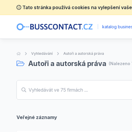
Tato stránka používá cookies na vylepšení vaše
|
katalog busines
Úvodní stránka
Vyhledávání
Autoři a autorská práva
Autoři a autorská práva
(Nalezeno
Veřejné záznamy