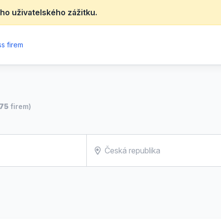
ho uživatelského zážitku.
s firem
75
firem)