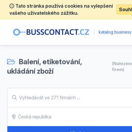
Tato stránka používá cookies na vylepšení
Souh
vašeho uživatelského zážitku.
|
katalog business
Balení, etiketování,
(Naleze
ukládání zboží
firem)