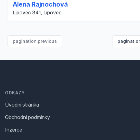
Alena Rajnochová
Lipovec 341, Lipovec
pagination.previous
paginatio
Footer
ODKAZY
Úvodní stránka
Obchodní podmínky
Inzerce