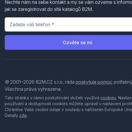
Nechte nám na sebe kontakt a my se vám ozveme s inform
jak se zaregistrovat do sítě katalogů B2M.
Telefon
*
Ozvěte se mi
© 2001–2026 B2M.CZ s.r.o. ráda
poskytuje pomoc
potřebný
Všechna práva vyhrazena.
Tato stránka v rámci poskytování služeb využívá
cookies
. Nastav
používání a dostupnosti cookies můžete upravit v nastavení proh
Chráníme Vaše osobní údaje v souladu s nařízením Evropské Uni
Detaily
zde
.