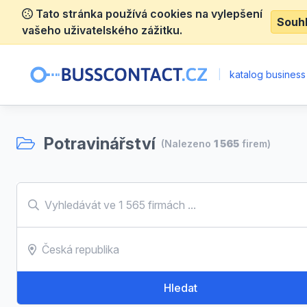
Tato stránka používá cookies na vylepšení
Souh
vašeho uživatelského zážitku.
|
katalog business
Potravinářství
(Nalezeno
1 565
firem)
Hledat