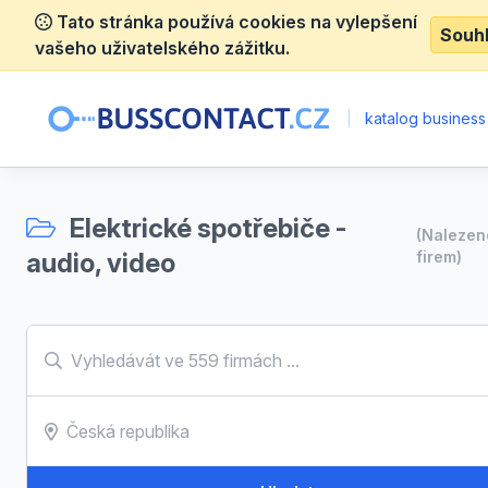
Tato stránka používá cookies na vylepšení
Souh
vašeho uživatelského zážitku.
|
katalog business
Elektrické spotřebiče -
(Naleze
audio, video
firem)