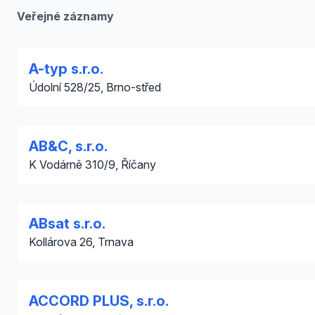
Veřejné záznamy
A-typ s.r.o.
Údolní 528/25, Brno-střed
AB&C, s.r.o.
K Vodárně 310/9, Říčany
ABsat s.r.o.
Kollárova 26, Trnava
ACCORD PLUS, s.r.o.