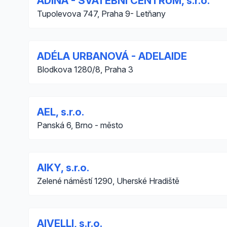
ADINA - SVATEBNÍ CENTRUM, s.r.o.
Tupolevova 747, Praha 9- Letňany
ADÉLA URBANOVÁ - ADELAIDE
Blodkova 1280/8, Praha 3
AEL, s.r.o.
Panská 6, Brno - město
AIKY, s.r.o.
Zelené náměstí 1290, Uherské Hradiště
AIVELLI, s.r.o.