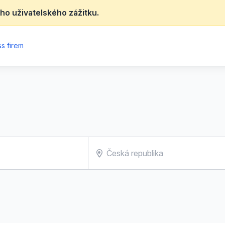
ho uživatelského zážitku.
s firem