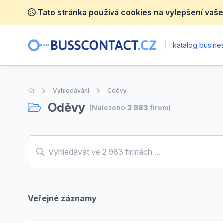
Tato stránka používá cookies na vylepšení vaše
|
katalog busines
Úvodní stránka
Vyhledávání
Oděvy
Oděvy
(Nalezeno
2 983
firem)
Veřejné záznamy