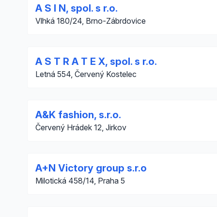
A S I N, spol. s r.o.
Vlhká 180/24, Brno-Zábrdovice
A S T R A T E X, spol. s r.o.
Letná 554, Červený Kostelec
A&K fashion, s.r.o.
Červený Hrádek 12, Jirkov
A+N Victory group s.r.o
Milotická 458/14, Praha 5