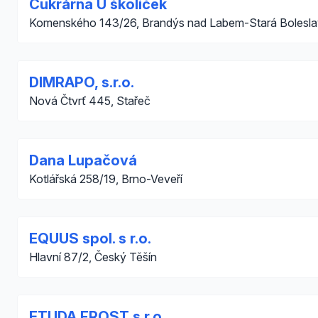
Cukrárna U školiček
Komenského 143/26, Brandýs nad Labem-Stará Bolesla
DIMRAPO, s.r.o.
Nová Čtvrť 445, Stařeč
Dana Lupačová
Kotlářská 258/19, Brno-Veveří
EQUUS spol. s r.o.
Hlavní 87/2, Český Těšín
ETUDA FROST s.r.o.