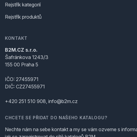
Rejstřík kategorií
Rejstřík produktů
KONTAKT
B2M.CZ s.r.o.
Šafránkova 1243/3
155 00 Praha 5
IČO: 27455971
DIČ: CZ27455971
+420 251 510 908, info@b2m.cz
CHCETE SE PŘIDAT DO NAŠEHO KATALOGU?
Nechte nám na sebe kontakt a my se vám ozveme s inform
jak se zaregistrovat do sítě katalogů B2M.