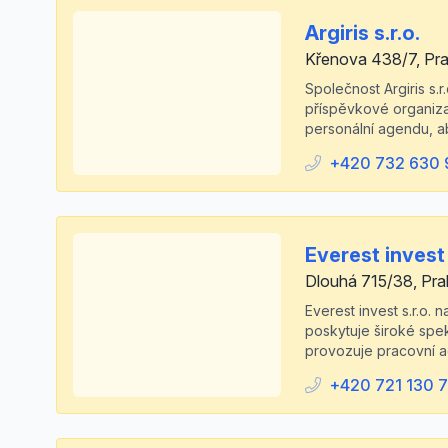
Argiris s.r.o.
Křenova 438/7, Prah
Společnost Argiris s.r
příspěvkové organiza
personální agendu, aby
+420 732 630 
Everest invest 
Dlouhá 715/38, Pra
Everest invest s.r.o.
poskytuje široké spek
provozuje pracovní ag
+420 721 130 7