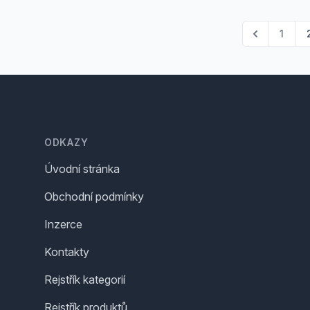
1
Footer
ODKAZY
Úvodní stránka
Obchodní podmínky
Inzerce
Kontakty
Rejstřík kategorií
Rejstřík produktů