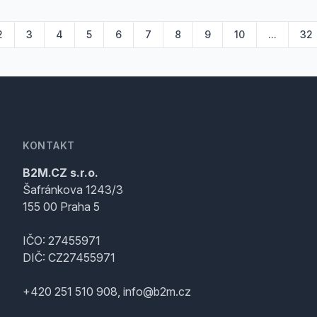
2
3
4
5
6
7
8
9
10
...
32
KONTAKT
B2M.CZ s.r.o.
Šafránkova 1243/3
155 00 Praha 5
IČO: 27455971
DIČ: CZ27455971
+420 251 510 908, info@b2m.cz