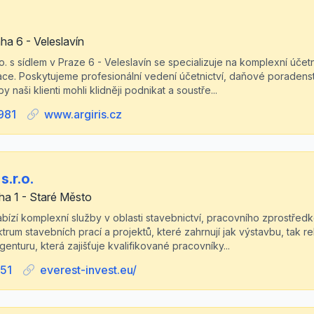
a 6 - Veleslavín
.o. s sídlem v Praze 6 - Veleslavín se specializuje na komplexní účet
ce. Poskytujeme profesionální vedení účetnictví, daňové poradens
 naši klienti mohli klidněji podnikat a soustře...
981
www.argiris.cz
s.r.o.
ha 1 - Staré Město
 nabízí komplexní služby v oblasti stavebnictví, pracovního zprostřed
trum stavebních prací a projektů, které zahrnují jak výstavbu, tak 
enturu, která zajišťuje kvalifikované pracovníky...
51
everest-invest.eu/