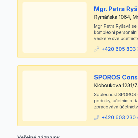
Mgr. Petra Ry
Rymáňská 1064, Mn
Mgr. Petra Ryšavá se 
komplexní personální
veškeré své účetnictví
+420 605 803 
SPOROS Consul
Kloboukova 1231/7
Společnost SPOROS Con
podniky, účetním a da
zpracovává účetnictví
+420 603 230 
Veřejné záznamy