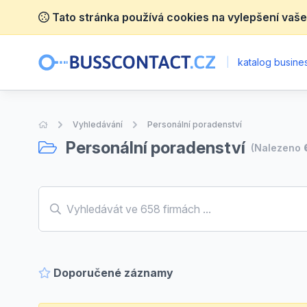
Tato stránka používá cookies na vylepšení vaše
|
katalog busines
Úvodní stránka
Vyhledávání
Personální poradenství
Personální poradenství
(Nalezeno
Doporučené záznamy