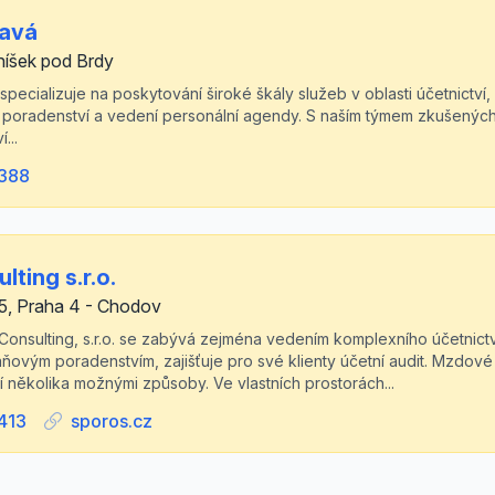
šavá
íšek pod Brdy
specializuje na poskytování široké škály služeb v oblasti účetnictv
 poradenství a vedení personální agendy. S naším týmem zkušených 
...
388
ting s.r.o.
5, Praha 4 - Chodov
sulting, s.r.o. se zabývá zejména vedením komplexního účetnictví p
ňovým poradenstvím, zajišťuje pro své klienty účetní audit. Mzdové 
 několika možnými způsoby. Ve vlastních prostorách...
413
sporos.cz