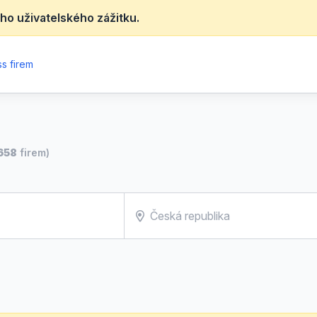
ho uživatelského zážitku.
s firem
658
firem)