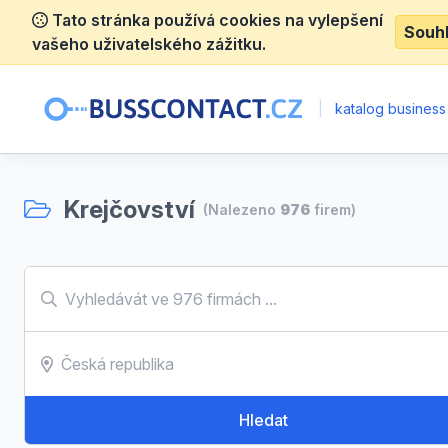
Tato stránka používá cookies na vylepšení
Souh
vašeho uživatelského zážitku.
|
katalog business
Krejčovství
(Nalezeno
976
firem)
Hledat