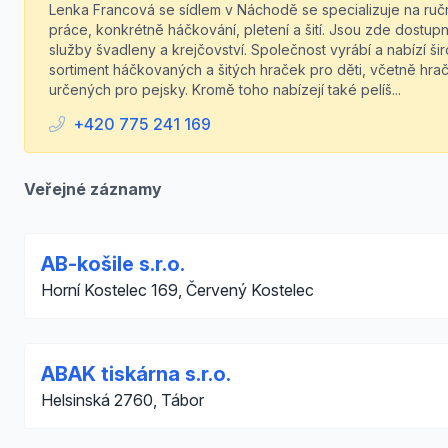
Lenka Francová se sídlem v Náchodě se specializuje na ruč
práce, konkrétně háčkování, pletení a šití. Jsou zde dostup
služby švadleny a krejčovství. Společnost vyrábí a nabízí ši
sortiment háčkovaných a šitých hraček pro děti, včetně hra
určených pro pejsky. Kromě toho nabízejí také pelíš...
+420 775 241 169
Veřejné záznamy
AB-košile s.r.o.
Horní Kostelec 169, Červený Kostelec
ABAK tiskárna s.r.o.
Helsinská 2760, Tábor