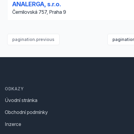
ANALERGA, s.r.o.
Černilovská 757, Praha 9
pagination.previous
paginatio
Footer
ODKAZY
Úvodní stránka
Obchodní podmínky
Inzerce