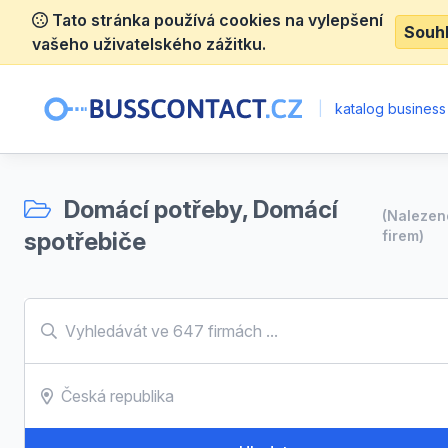
Tato stránka používá cookies na vylepšení
Souh
vašeho uživatelského zážitku.
|
katalog business
Domácí potřeby, Domácí
(Naleze
spotřebiče
firem)