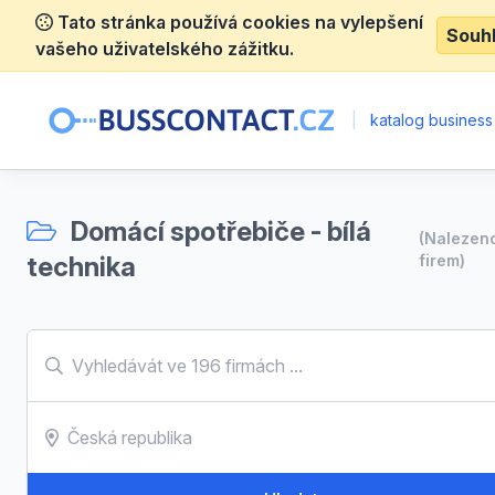
Tato stránka používá cookies na vylepšení
Souh
vašeho uživatelského zážitku.
|
katalog business
Domácí spotřebiče - bílá
(Nalezen
technika
firem)