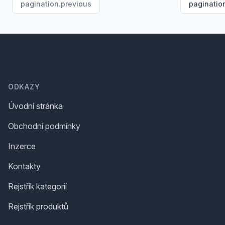
pagination.previous
paginatio
Footer
ODKAZY
Úvodní stránka
Obchodní podmínky
Inzerce
Kontakty
Rejstřík kategorií
Rejstřík produktů