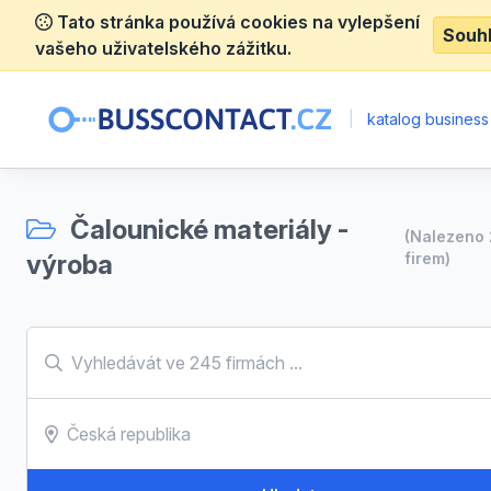
Tato stránka používá cookies na vylepšení
Souh
vašeho uživatelského zážitku.
|
katalog business
Čalounické materiály -
(Nalezeno
výroba
firem)