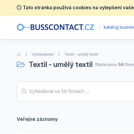
Tato stránka používá cookies na vylepšení vaše
|
katalog busines
Úvodní stránka
Vyhledávání
Textil - umělý textil
Textil - umělý textil
(Nalezeno
56
fire
Veřejné záznamy