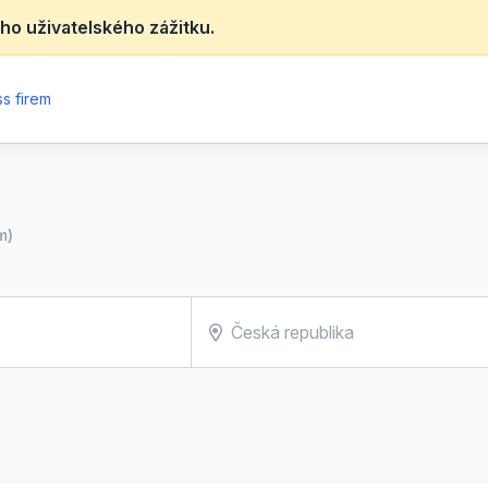
ho uživatelského zážitku.
s firem
m)