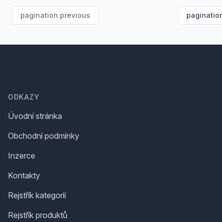
pagination.previous
paginatio
Footer
ODKAZY
Úvodní stránka
Obchodní podmínky
Inzerce
Kontakty
Rejstřík kategorií
Rejstřík produktů