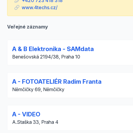
+420 723 418 318
www.4techs.cz/
Veřejné záznamy
A & B Elektronika - SAMdata
Benešovská 2194/38, Praha 10
A - FOTOATELIÉR Radim Franta
Němčičky 69, Němčičky
A - VIDEO
A.Staška 33, Praha 4