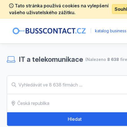
Tato stránka používá cookies na vylepšení
Souh
vašeho uživatelského zážitku.
|
katalog business
IT a telekomunikace
(Nalezeno
8 638
fir
Hledat