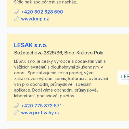
Sídlo naší společnosti se nacház...
+420 602 628 690
www.kmp.cz
LESAK s.r.o.
Božetěchova 2826/36, Brno-Královo Pole
LESAK s.r.o. je český výrobce a dodavatel vah a
vážicích systémů s dlouholetými zkušenostmi v
oboru. Specializujeme se na prodej, vývoj,
zakázkovou výrobu, servis, kalibraci a ověřování
vah pro obchodní, průmyslové i speciální
aplikace. Dodáváme obchodní, průmyslové,
laboratorní, podlahové, paletov...
+420 775 873 571
www.profivahy.cz