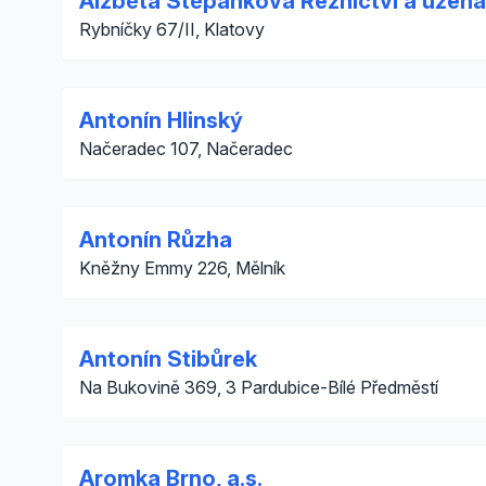
Alžběta Štěpánková Řeznictví a uzená
Rybníčky 67/II, Klatovy
Antonín Hlinský
Načeradec 107, Načeradec
Antonín Růzha
Kněžny Emmy 226, Mělník
Antonín Stibůrek
Na Bukovině 369, 3 Pardubice-Bílé Předměstí
Aromka Brno, a.s.