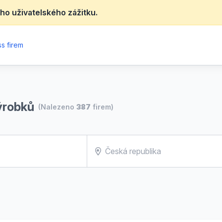
ho uživatelského zážitku.
s firem
ýrobků
(Nalezeno
387
firem)