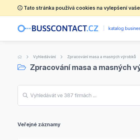
Tato stránka používá cookies na vylepšení vaše
|
katalog busines
Úvodní stránka
Vyhledávání
Zpracování masa a masných výrobků
Zpracování masa a masných v
Veřejné záznamy