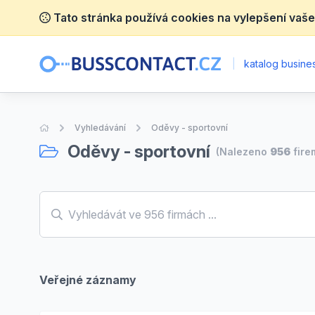
Tato stránka používá cookies na vylepšení vaše
|
katalog busines
Úvodní stránka
Vyhledávání
Oděvy - sportovní
Oděvy - sportovní
(Nalezeno
956
fire
Veřejné záznamy