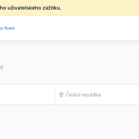
ho uživatelského zážitku.
s firem
m)