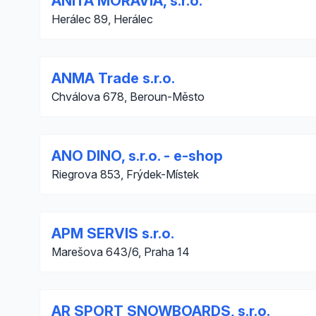
ANITA MORAVIA, s.r.o.
Herálec 89, Herálec
ANMA Trade s.r.o.
Chválova 678, Beroun-Město
ANO DINO, s.r.o. - e-shop
Riegrova 853, Frýdek-Místek
APM SERVIS s.r.o.
Marešova 643/6, Praha 14
AR SPORT SNOWBOARDS, s.r.o.