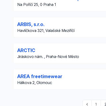
Na Poříčí 25, 0 Praha 1
ARBIS, s.r.o.
Havlíčkova 321, Valašské Meziříčí
ARCTIC
Jiráskovo nám. , Praha-Nové Město
AREA freetimewear
Hálkova 2, Olomouc
1