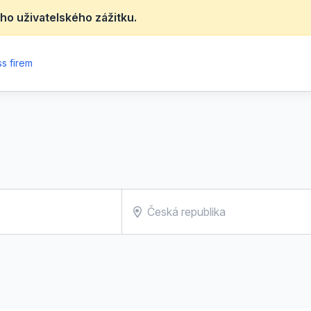
ho uživatelského zážitku.
s firem
)