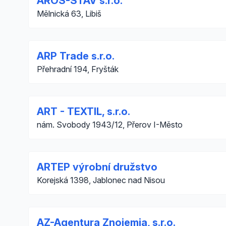
AROS-STAV s.r.o.
Mělnická 63, Libiš
ARP Trade s.r.o.
Přehradní 194, Fryšták
ART - TEXTIL, s.r.o.
nám. Svobody 1943/12, Přerov I-Město
ARTEP výrobní družstvo
Korejská 1398, Jablonec nad Nisou
AZ-Agentura Znojemia, s.r.o.