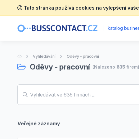
Tato stránka používá cookies na vylepšení vaše
|
katalog busines
Úvodní stránka
Vyhledávání
Oděvy - pracovní
Oděvy - pracovní
(Nalezeno
635
firem
Veřejné záznamy