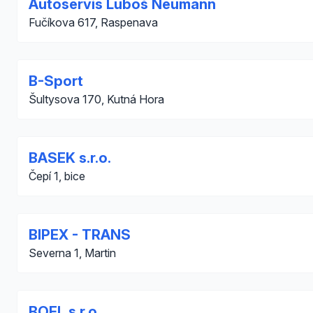
Autoservis Luboš Neumann
Fučíkova 617, Raspenava
B-Sport
Šultysova 170, Kutná Hora
BASEK s.r.o.
Čepí 1, bice
BIPEX - TRANS
Severna 1, Martin
BOEL s.r.o.