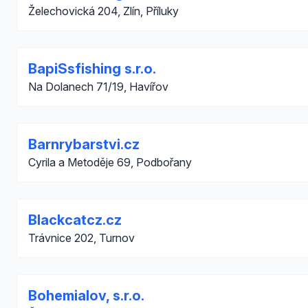
Želechovická 204, Zlín, Příluky
BapiSsfishing s.r.o.
Na Dolanech 71/19, Havířov
Barnrybarstvi.cz
Cyrila a Metoděje 69, Podbořany
Blackcatcz.cz
Trávnice 202, Turnov
Bohemialov, s.r.o.