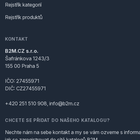
Rejstřík kategorií
Rejstřík produktů
KONTAKT
B2M.CZ s.r.o.
Šafránkova 1243/3
155 00 Praha 5
IČO: 27455971
DIČ: CZ27455971
+420 251 510 908, info@b2m.cz
CHCETE SE PŘIDAT DO NAŠEHO KATALOGU?
Nechte nám na sebe kontakt a my se vám ozveme s inform
jak se zaregistrovat do sítě katalogů B2M.