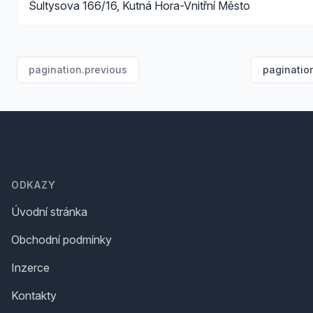
Šultysova 166/16, Kutná Hora-Vnitřní Město
pagination.previous
paginatio
Footer
ODKAZY
Úvodní stránka
Obchodní podmínky
Inzerce
Kontakty