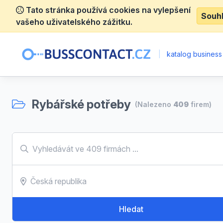
Tato stránka používá cookies na vylepšení
Souh
vašeho uživatelského zážitku.
|
katalog business
Rybářské potřeby
(Nalezeno
409
firem)
Hledat