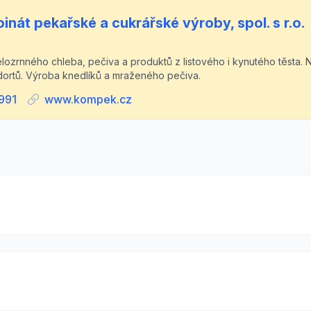
át pekařské a cukrářské výroby, spol. s r.o.
elozrnného chleba, pečiva a produktů z listového i kynutého těsta.
dortů. Výroba knedlíků a mraženého pečiva.
991
www.kompek.cz