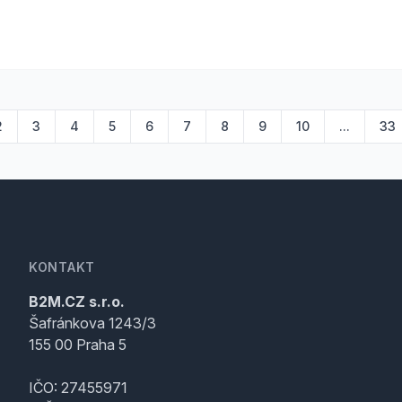
2
3
4
5
6
7
8
9
10
...
33
KONTAKT
B2M.CZ s.r.o.
Šafránkova 1243/3
155 00 Praha 5
IČO: 27455971