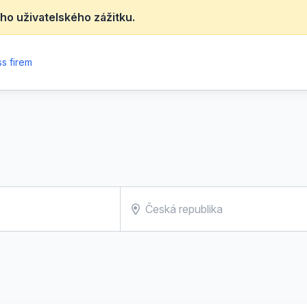
ho uživatelského zážitku.
s firem