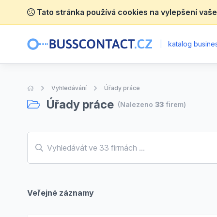
Tato stránka používá cookies na vylepšení vaše
|
katalog busines
Úvodní stránka
Vyhledávání
Úřady práce
Úřady práce
(Nalezeno
33
firem)
Veřejné záznamy