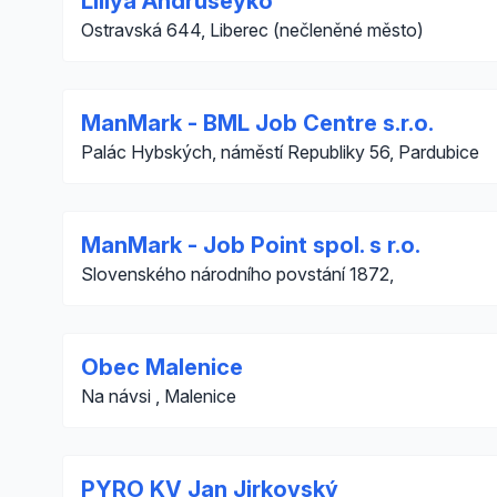
Liliya Andruseyko
Ostravská 644, Liberec (nečleněné město)
ManMark - BML Job Centre s.r.o.
Palác Hybských, náměstí Republiky 56, Pardubice
ManMark - Job Point spol. s r.o.
Slovenského národního povstání 1872,
Obec Malenice
Na návsi , Malenice
PYRO KV Jan Jirkovský