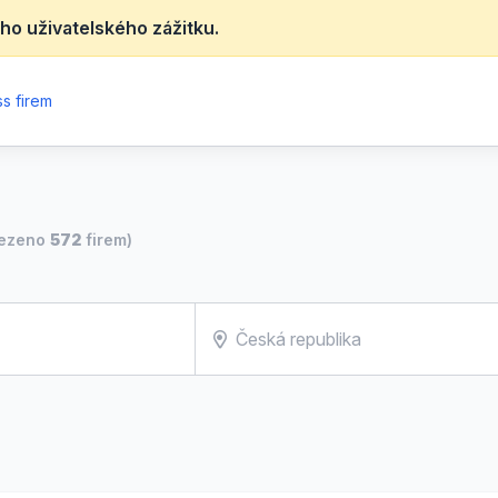
ho uživatelského zážitku.
s firem
lezeno
572
firem)