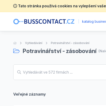
Tato stránka používá cookies na vylepšení vaše
|
katalog busines
Úvodní stránka
Vyhledávání
Potravinářství - zásobování
Potravinářství - zásobování
(Na
Veřejné záznamy