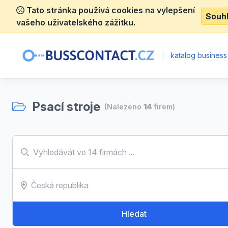
Tato stránka používá cookies na vylepšení
Souh
vašeho uživatelského zážitku.
|
katalog business
Psací stroje
(Nalezeno
14
firem)
Hledat