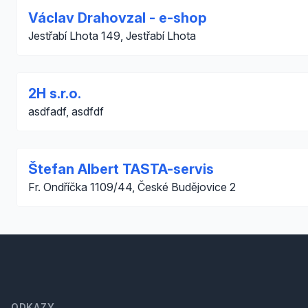
Václav Drahovzal - e-shop
Jestřabí Lhota 149, Jestřabí Lhota
2H s.r.o.
asdfadf, asdfdf
Štefan Albert TASTA-servis
Fr. Ondříčka 1109/44, České Budějovice 2
Footer
ODKAZY