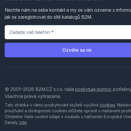
Nechte nám na sebe kontakt a my se vám ozveme s inform
jak se zaregistrovat do sítě katalogů B2M.
Telefon
*
Ozvěte se mi
© 2001–2026 B2M.CZ s.r.o. ráda
poskytuje pomoc
potřebný
Všechna práva vyhrazena.
Tato stránka v rámci poskytování služeb využívá
cookies
. Nastav
používání a dostupnosti cookies můžete upravit v nastavení proh
Chráníme Vaše osobní údaje v souladu s nařízením Evropské Uni
Detaily
zde
.