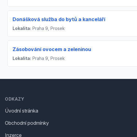
Donášková služba do bytů a kanceláří
Lokalita:
Praha 9, Prosek
Zásobování ovocem a zeleninou
Lokalita:
Praha 9, Prosek
Footer
ODKAZY
Úvodní stránka
Obchodní podmínky
Inzerce