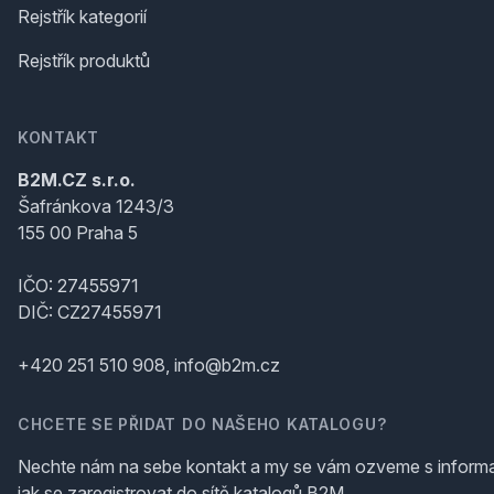
Rejstřík kategorií
Rejstřík produktů
KONTAKT
B2M.CZ s.r.o.
Šafránkova 1243/3
155 00 Praha 5
IČO: 27455971
DIČ: CZ27455971
+420 251 510 908, info@b2m.cz
CHCETE SE PŘIDAT DO NAŠEHO KATALOGU?
Nechte nám na sebe kontakt a my se vám ozveme s inform
jak se zaregistrovat do sítě katalogů B2M.