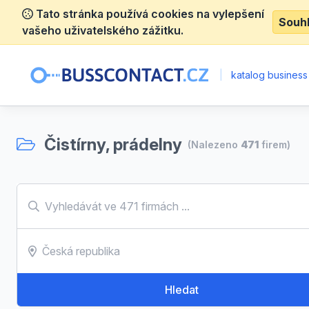
Tato stránka používá cookies na vylepšení
Souh
vašeho uživatelského zážitku.
|
katalog business
Čistírny, prádelny
(Nalezeno
471
firem)
Hledat