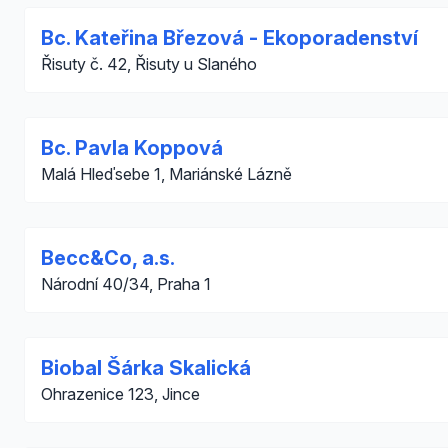
Bc. Kateřina Březová - Ekoporadenství
Řisuty č. 42, Řisuty u Slaného
Bc. Pavla Koppová
Malá Hleďsebe 1, Mariánské Lázně
Becc&Co, a.s.
Národní 40/34, Praha 1
Biobal Šárka Skalická
Ohrazenice 123, Jince