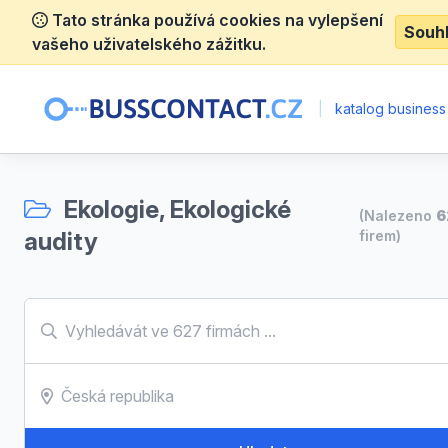
Tato stránka používá cookies na vylepšení
Souh
vašeho uživatelského zážitku.
|
katalog business
Ekologie, Ekologické
(Nalezeno
6
audity
firem)