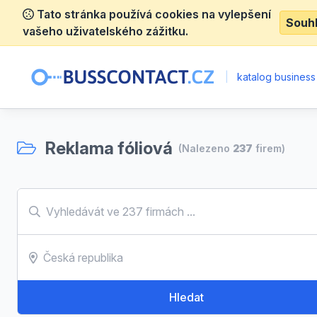
Tato stránka používá cookies na vylepšení
Souh
vašeho uživatelského zážitku.
|
katalog business
Reklama fóliová
(Nalezeno
237
firem)
Hledat