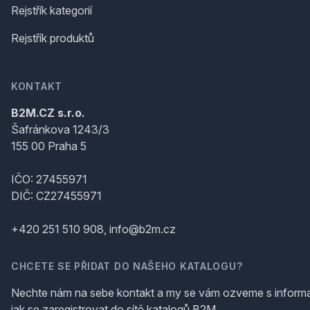
Rejstřík kategorií
Rejstřík produktů
KONTAKT
B2M.CZ s.r.o.
Šafránkova 1243/3
155 00 Praha 5
IČO: 27455971
DIČ: CZ27455971
+420 251 510 908, info@b2m.cz
CHCETE SE PŘIDAT DO NAŠEHO KATALOGU?
Nechte nám na sebe kontakt a my se vám ozveme s inform
jak se zaregistrovat do sítě katalogů B2M.