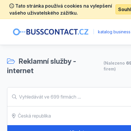
Tato stránka používá cookies na vylepšení
Souh
vašeho uživatelského zážitku.
|
katalog business
Reklamní služby -
(Nalezeno
6
internet
firem)