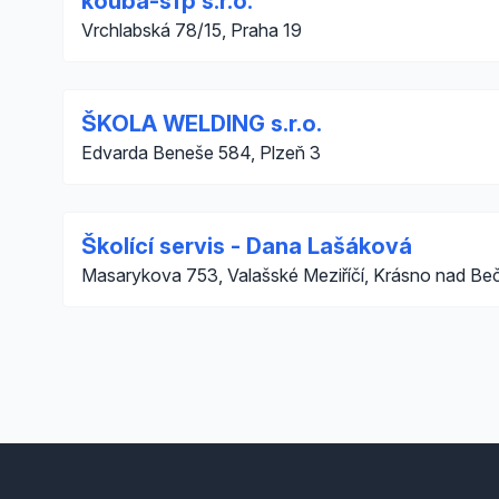
kouba-sfp s.r.o.
Vrchlabská 78/15, Praha 19
ŠKOLA WELDING s.r.o.
Edvarda Beneše 584, Plzeň 3
Školící servis - Dana Lašáková
Masarykova 753, Valašské Meziříčí, Krásno nad Be