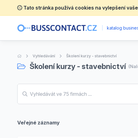
Tato stránka používá cookies na vylepšení vaše
|
katalog busines
Úvodní stránka
Vyhledávání
Školení kurzy - stavebnictví
Školení kurzy - stavebnictví
(Na
Veřejné záznamy