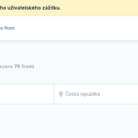
ho uživatelského zážitku.
s firem
lezeno
75
firem)