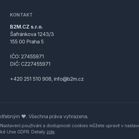
KONTAKT
B2M.CZ s.r.o.
Šafránkova 1243/3
155 00 Praha 5
IČO: 27455971
DIČ: CZ27455971
+420 251 510 908, info@b2m.cz
třebným ♥️. Všechna práva vyhrazena.
. Nastavení používání a dostupnosti cookies můžete upravit v nastav
ské Unie GDPR. Detaily
zde
.