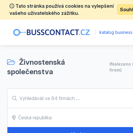
Tato stránka používá cookies na vylepšení
Souh
vašeho uživatelského zážitku.
|
katalog business
Živnostenská
(Nalezeno
společenstva
firem)