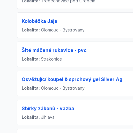
Lokalita:
Třebechovice pod Orebem
Koloběžka Jája
Lokalita:
Olomouc - Bystrovany
Šité máčené rukavice - pvc
Lokalita:
Strakonice
Osvěžující koupel & sprchový gel Silver Ag
Lokalita:
Olomouc - Bystrovany
Sbírky zákonů - vazba
Lokalita:
Jihlava