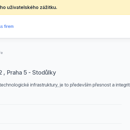
ho uživatelského zážitku.
s firem
ře
 , Praha 5 - Stodůlky
 technologické infrastruktury, je to především přesnost a inte