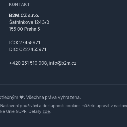
KONTAKT
B2M.CZ s.r.o.
Šafránkova 1243/3
155 00 Praha 5
IČO: 27455971
DIČ: CZ27455971
+420 251 510 908, info@b2m.cz
třebným ♥️. Všechna práva vyhrazena.
. Nastavení používání a dostupnosti cookies můžete upravit v nastav
ské Unie GDPR. Detaily
zde
.