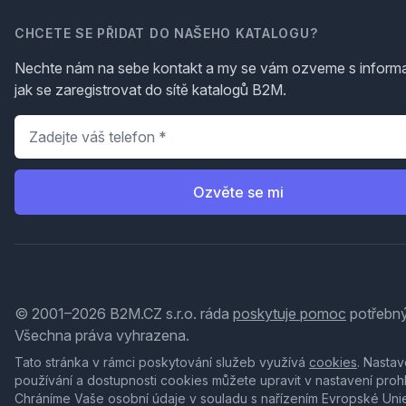
CHCETE SE PŘIDAT DO NAŠEHO KATALOGU?
Nechte nám na sebe kontakt a my se vám ozveme s inform
jak se zaregistrovat do sítě katalogů B2M.
Telefon
*
Ozvěte se mi
© 2001–2026 B2M.CZ s.r.o. ráda
poskytuje pomoc
potřebný
Všechna práva vyhrazena.
Tato stránka v rámci poskytování služeb využívá
cookies
. Nastav
používání a dostupnosti cookies můžete upravit v nastavení proh
Chráníme Vaše osobní údaje v souladu s nařízením Evropské Uni