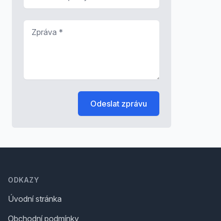
Zpráva
*
Odeslat zprávu
Footer
ODKAZY
Úvodní stránka
Obchodní podmínky