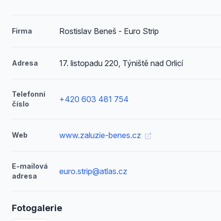
Rostislav Beneš - Euro Strip
Firma
17. listopadu 220, Týniště nad Orlicí
Adresa
Telefonní
+420 603 481 754
číslo
www.zaluzie-benes.cz
Web
E-mailová
euro.strip@atlas.cz
adresa
Fotogalerie