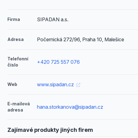
SIPADAN a.s.
Firma
Počernická 272/96, Praha 10, Malešice
Adresa
Telefonní
+420 725 557 076
číslo
www.sipadan.cz
Web
E-mailová
hana.storkanova@sipadan.cz
adresa
Zajímavé produkty jiných firem