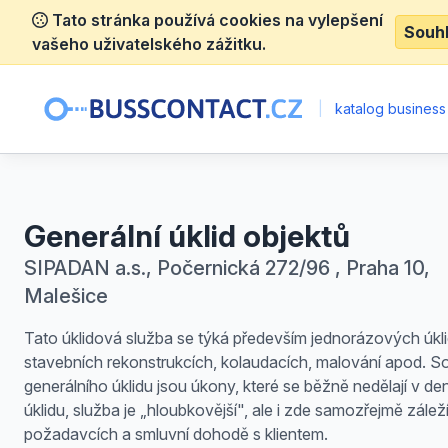
Tato stránka používá cookies na vylepšení
Souh
vašeho uživatelského zážitku.
|
katalog business
Generální úklid objektů
SIPADAN a.s., Počernická 272/96 , Praha 10,
Malešice
Tato úklidová služba se týká především jednorázových úkl
stavebních rekonstrukcích, kolaudacích, malování apod. S
generálního úklidu jsou úkony, které se běžně nedělají v de
úklidu, služba je „hloubkovější", ale i zde samozřejmě zálež
požadavcích a smluvní dohodě s klientem.