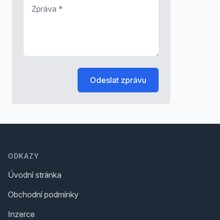
Zpráva
*
Odeslat zprávu
Footer
ODKAZY
Úvodní stránka
Obchodní podmínky
Inzerce