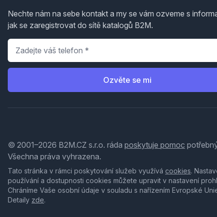
Nechte nám na sebe kontakt a my se vám ozveme s inform
jak se zaregistrovat do sítě katalogů B2M.
Telefon
*
Ozvěte se mi
© 2001–2026 B2M.CZ s.r.o. ráda
poskytuje pomoc
potřebný
Všechna práva vyhrazena.
Tato stránka v rámci poskytování služeb využívá
cookies
. Nastav
používání a dostupnosti cookies můžete upravit v nastavení proh
Chráníme Vaše osobní údaje v souladu s nařízením Evropské Uni
Detaily
zde
.