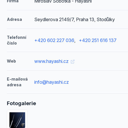
Miroslav Sobotka - Hayashi
Firma
Seydlerova 2149/7, Praha 13, Stodůlky
Adresa
Telefonní
+420 602 227 036
,
+420 251 616 137
číslo
www.hayashi.cz
Web
E-mailová
info@hayashi.cz
adresa
Fotogalerie