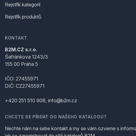
Rejstřík kategorií
Rejstřík produktů
KONTAKT
B2M.CZ s.r.o.
Šafránkova 1243/3
155 00 Praha 5
IČO: 27455971
DIČ: CZ27455971
+420 251 510 908, info@b2m.cz
CHCETE SE PŘIDAT DO NAŠEHO KATALOGU?
Nechte nám na sebe kontakt a my se vám ozveme s inform
jak se zaregistrovat do sítě katalogů B2M.