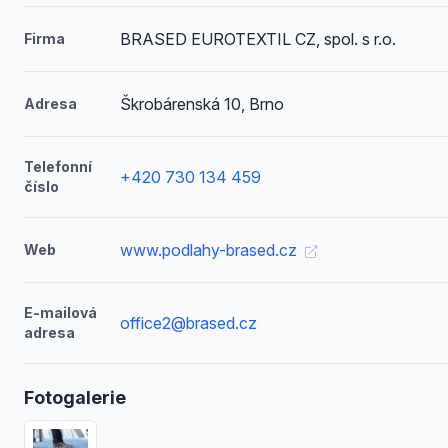
BRASED EUROTEXTIL CZ, spol. s r.o.
Firma
Škrobárenská 10, Brno
Adresa
Telefonní
+420 730 134 459
číslo
www.podlahy-brased.cz
Web
E-mailová
office2@brased.cz
adresa
Fotogalerie