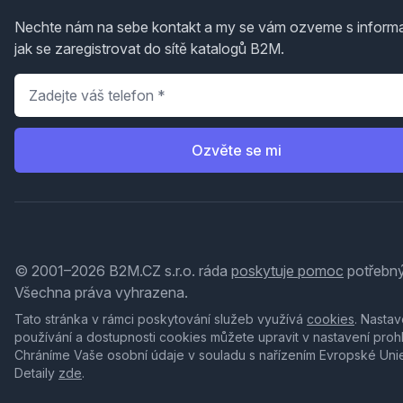
Nechte nám na sebe kontakt a my se vám ozveme s inform
jak se zaregistrovat do sítě katalogů B2M.
Telefon
*
Ozvěte se mi
© 2001–2026 B2M.CZ s.r.o. ráda
poskytuje pomoc
potřebný
Všechna práva vyhrazena.
Tato stránka v rámci poskytování služeb využívá
cookies
. Nastav
používání a dostupnosti cookies můžete upravit v nastavení proh
Chráníme Vaše osobní údaje v souladu s nařízením Evropské Uni
Detaily
zde
.