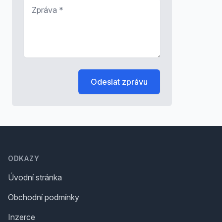
Zpráva
*
Odeslat zprávu
Footer
ODKAZY
Úvodní stránka
Obchodní podmínky
Inzerce