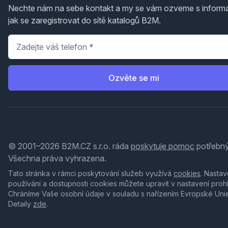
Nechte nám na sebe kontakt a my se vám ozveme s inform
jak se zaregistrovat do sítě katalogů B2M.
Telefon
*
Ozvěte se mi
© 2001–2026 B2M.CZ s.r.o. ráda
poskytuje pomoc
potřebný
Všechna práva vyhrazena.
Tato stránka v rámci poskytování služeb využívá
cookies
. Nastav
používání a dostupnosti cookies můžete upravit v nastavení proh
Chráníme Vaše osobní údaje v souladu s nařízením Evropské Uni
Detaily
zde
.