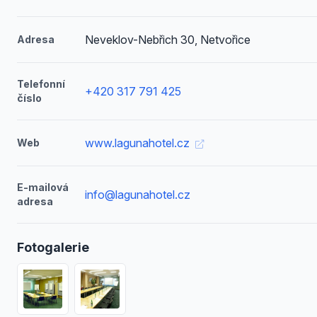
Neveklov-Nebřich 30, Netvořice
Adresa
Telefonní
+420 317 791 425
číslo
www.lagunahotel.cz
Web
E-mailová
info@lagunahotel.cz
adresa
Fotogalerie