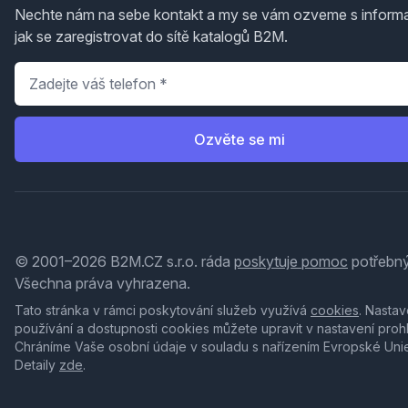
Nechte nám na sebe kontakt a my se vám ozveme s inform
jak se zaregistrovat do sítě katalogů B2M.
Telefon
*
Ozvěte se mi
© 2001–2026 B2M.CZ s.r.o. ráda
poskytuje pomoc
potřebný
Všechna práva vyhrazena.
Tato stránka v rámci poskytování služeb využívá
cookies
. Nastav
používání a dostupnosti cookies můžete upravit v nastavení proh
Chráníme Vaše osobní údaje v souladu s nařízením Evropské Uni
Detaily
zde
.