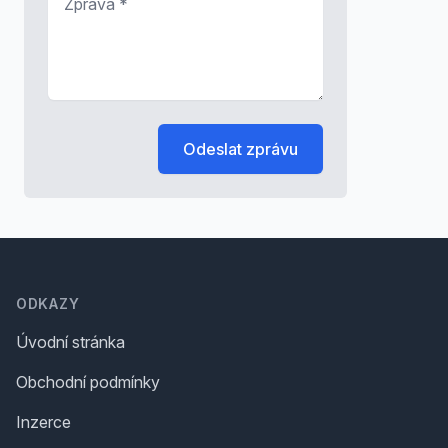
Odeslat zprávu
Footer
ODKAZY
Úvodní stránka
Obchodní podmínky
Inzerce