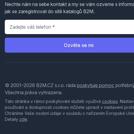
Nechte nám na sebe kontakt a my se vám ozveme s inform
jak se zaregistrovat do sítě katalogů B2M.
Telefon
*
Ozvěte se mi
© 2001–2026 B2M.CZ s.r.o. ráda
poskytuje pomoc
potřebný
Všechna práva vyhrazena.
Tato stránka v rámci poskytování služeb využívá
cookies
. Nastav
používání a dostupnosti cookies můžete upravit v nastavení proh
Chráníme Vaše osobní údaje v souladu s nařízením Evropské Uni
Detaily
zde
.