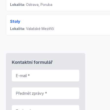
Lokalita:
Ostrava, Poruba
Stoly
Lokalita:
Valašské Meziříčí
Kontaktní formulář
E-mail
*
Předmět zprávy
*
Zpráva
*