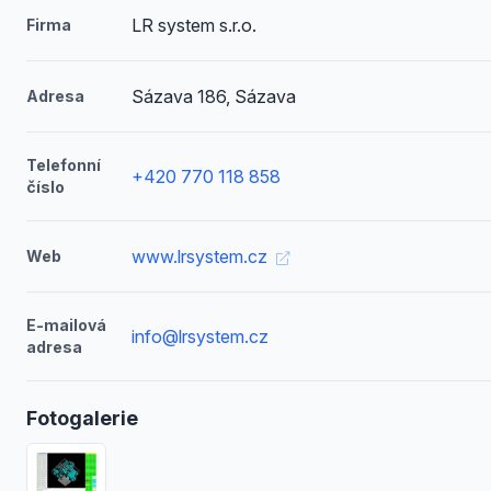
LR system s.r.o.
Firma
Sázava 186, Sázava
Adresa
Telefonní
+420 770 118 858
číslo
www.lrsystem.cz
Web
E-mailová
info@lrsystem.cz
adresa
Fotogalerie