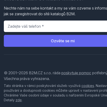
Nechte nám na sebe kontakt a my se vám ozveme s inform
jak se zaregistrovat do sítě katalogů B2M.
Telefon
*
Ozvěte se mi
© 2001–2026 B2M.CZ s.r.o. ráda
poskytuje pomoc
potřebný
Všechna práva vyhrazena.
Tato stránka v rámci poskytování služeb využívá
cookies
. Nastav
používání a dostupnosti cookies můžete upravit v nastavení proh
Chráníme Vaše osobní údaje v souladu s nařízením Evropské Uni
Detaily
zde
.