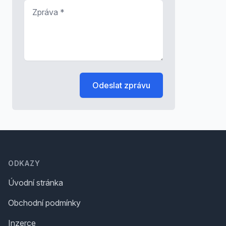
Zpráva
*
Odeslat zprávu
Footer
ODKAZY
Úvodní stránka
Obchodní podmínky
Inzerce