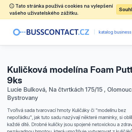
Tato stránka používá cookies na vylepšení
Souh
vašeho uživatelského zážitku.
|
katalog business
Kuličková modelína Foam Put
9ks
Lucie Bulková, Na čtvrtkách 175/15 , Olomouc
Bystrovany
Tvořivá sada tvarovací hmoty Kuličáky či "modelínu bez
nepořádku", jak tuto sadu nazývají některé maminky, si oblí
každé dítě. Drobné kuličky jsou spojené netoxickou a zdra
nezávadnou hmotou, která umožňuje vytvarovat z kuličáků