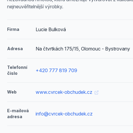
nejneuvěřitelnější výrobky.
Lucie Bulková
Firma
Na čtvrtkách 175/15, Olomouc - Bystrovany
Adresa
Telefonní
+420 777 819 709
číslo
www.cvrcek-obchudek.cz
Web
E-mailová
info@cvrcek-obchudek.cz
adresa