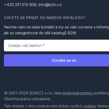
+420 251 510 908, info@b2m.cz
CHCETE SE PŘIDAT DO NAŠEHO KATALOGU?
Nechte nám na sebe kontakt a my se vám ozveme s inform
jak se zaregistrovat do sítě katalogů B2M.
Telefon
*
Ozvěte se mi
© 2001–2026 B2M.CZ s.r.o. ráda
poskytuje pomoc
potřebný
Všechna práva vyhrazena.
Tato stránka v rámci poskytování služeb využívá
cookies
. Nastav