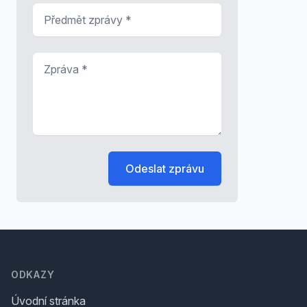
Předmět zprávy
*
Zpráva
*
Odeslat zprávu
Footer
ODKAZY
Úvodní stránka