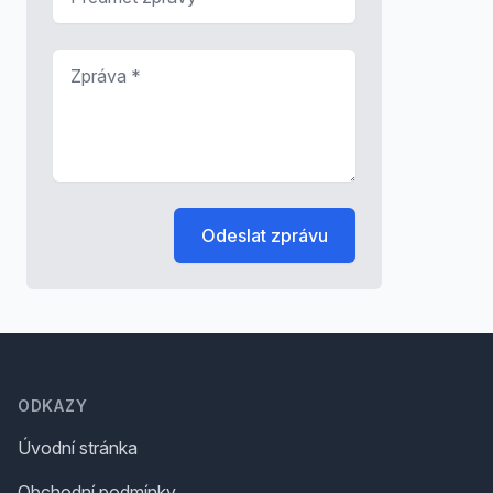
Zpráva
*
Odeslat zprávu
Footer
ODKAZY
Úvodní stránka
Obchodní podmínky