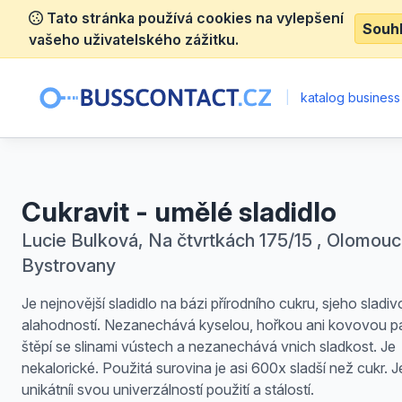
Tato stránka používá cookies na vylepšení
Souh
vašeho uživatelského zážitku.
|
katalog business
Cukravit - umělé sladidlo
Lucie Bulková, Na čtvrtkách 175/15 , Olomouc
Bystrovany
Je nejnovější sladidlo na bázi přírodního cukru, sjeho sladiv
alahodností. Nezanechává kyselou, hořkou ani kovovou p
štěpí se slinami vústech a nezanechává vnich sladkost. Je
nekalorické. Použitá surovina je asi 600x sladší než cukr. J
unikátníi svou univerzálností použití a stálostí.