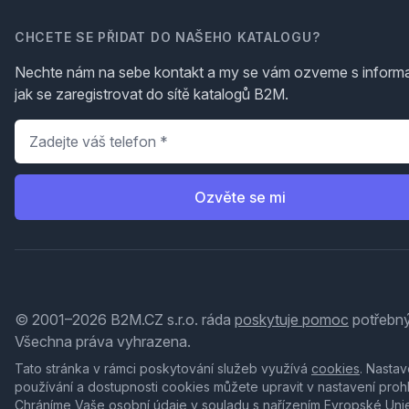
CHCETE SE PŘIDAT DO NAŠEHO KATALOGU?
Nechte nám na sebe kontakt a my se vám ozveme s inform
jak se zaregistrovat do sítě katalogů B2M.
Telefon
*
Ozvěte se mi
© 2001–2026 B2M.CZ s.r.o. ráda
poskytuje pomoc
potřebný
Všechna práva vyhrazena.
Tato stránka v rámci poskytování služeb využívá
cookies
. Nastav
používání a dostupnosti cookies můžete upravit v nastavení proh
Chráníme Vaše osobní údaje v souladu s nařízením Evropské Uni