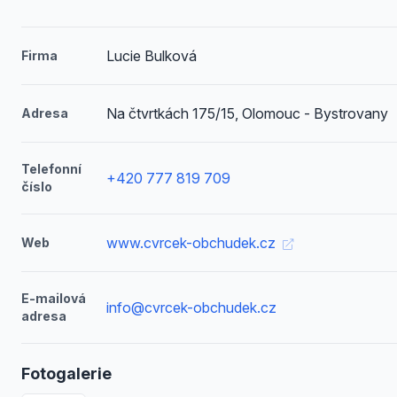
Lucie Bulková
Firma
Na čtvrtkách 175/15, Olomouc - Bystrovany
Adresa
Telefonní
+420 777 819 709
číslo
www.cvrcek-obchudek.cz
Web
E-mailová
info@cvrcek-obchudek.cz
adresa
Fotogalerie