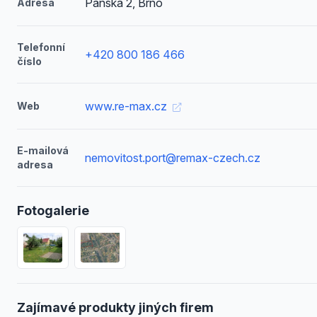
Panská 2, Brno
Adresa
Telefonní
+420 800 186 466
číslo
www.re-max.cz
Web
E-mailová
nemovitost.port@remax-czech.cz
adresa
Fotogalerie
Zajímavé produkty jiných firem