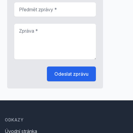
Předmět zprávy
*
Zpráva
*
Odeslat zprávu
Footer
ODKAZY
Úvodní stránka