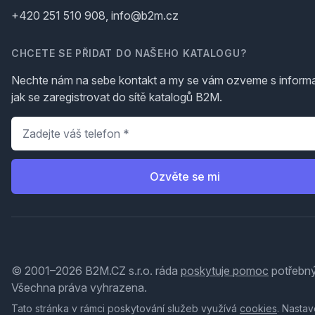
+420 251 510 908, info@b2m.cz
CHCETE SE PŘIDAT DO NAŠEHO KATALOGU?
Nechte nám na sebe kontakt a my se vám ozveme s inform
jak se zaregistrovat do sítě katalogů B2M.
Telefon
*
Ozvěte se mi
© 2001–2026 B2M.CZ s.r.o. ráda
poskytuje pomoc
potřebný
Všechna práva vyhrazena.
Tato stránka v rámci poskytování služeb využívá
cookies
. Nastav