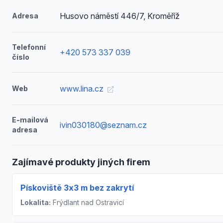
Husovo náměstí 446/7, Kroměříž
Adresa
Telefonní
+420 573 337 039
číslo
www.lina.cz
Web
E-mailová
ivin030180@seznam.cz
adresa
Zajímavé produkty jiných firem
Pískoviště 3x3 m bez zakrytí
Lokalita:
Frýdlant nad Ostravicí