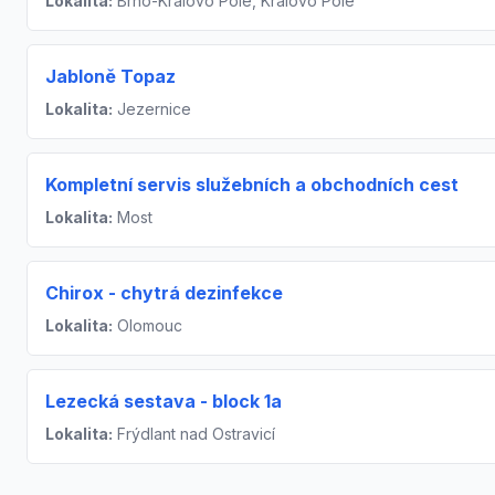
Lokalita:
Brno-Královo Pole, Královo Pole
Jabloně Topaz
Lokalita:
Jezernice
Kompletní servis služebních a obchodních cest
Lokalita:
Most
Chirox - chytrá dezinfekce
Lokalita:
Olomouc
Lezecká sestava - block 1a
Lokalita:
Frýdlant nad Ostravicí