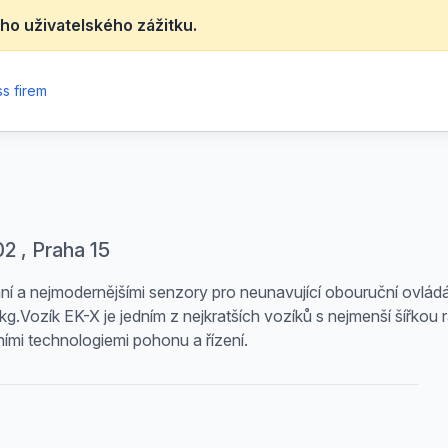
ho uživatelského zážitku.
s firem
02 , Praha 15
ní a nejmodernějšími senzory pro neunavující obouruční ovlád
Vozík EK-X je jedním z nejkratších vozíků s nejmenší šířkou rá
mi technologiemi pohonu a řízení.