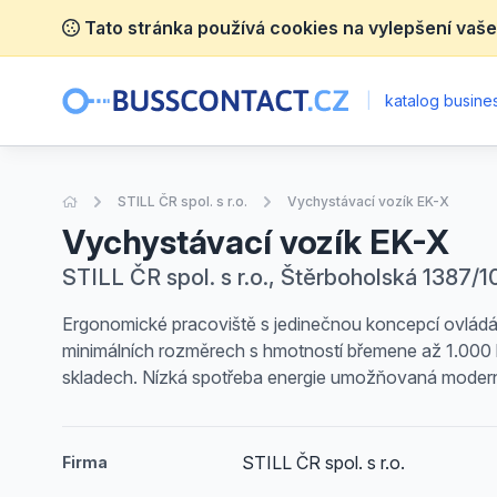
Tato stránka používá cookies na vylepšení vaše
|
katalog busines
Úvodní stránka
STILL ČR spol. s r.o.
Vychystávací vozík EK-X
Vychystávací vozík EK-X
STILL ČR spol. s r.o., Štěrboholská 1387/1
Ergonomické pracoviště s jedinečnou koncepcí ovládá
minimálních rozměrech s hmotností břemene až 1.000 kg.
skladech. Nízká spotřeba energie umožňovaná moderní
STILL ČR spol. s r.o.
Firma